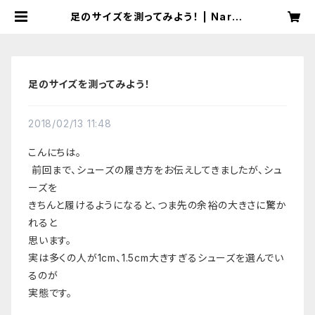
足のサイズを測ってみよう！ | Narro
wShoes｜ナローシューズ：海外直
輸入・幅狭靴・細幅ランニングシュー
ズ専門店
足のサイズを測ってみよう！
2018/02/13 11:48
こんにちは。
前回まで、シューズの履き方をお伝えしてきましたが、シュ
ーズを
きちんと履けるようになると、つま先の余裕の大きさに驚か
れると
思います。
実は多くの人が1cm、1.5cm大きすぎるシューズを選んでい
るのが
実態です。